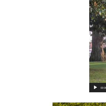
Lecteur
vidéo
00:0